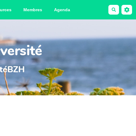
urces
Membres
Agenda
Recherche
versité
sitéBZH