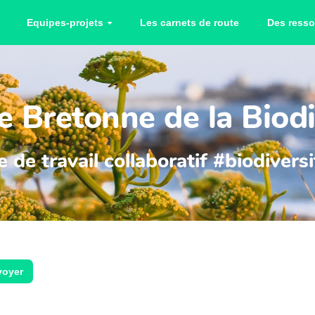
Equipes-projets
Les carnets de route
Des resso
 Bretonne de la Biodi
 de travail collaboratif #biodiver
voyer