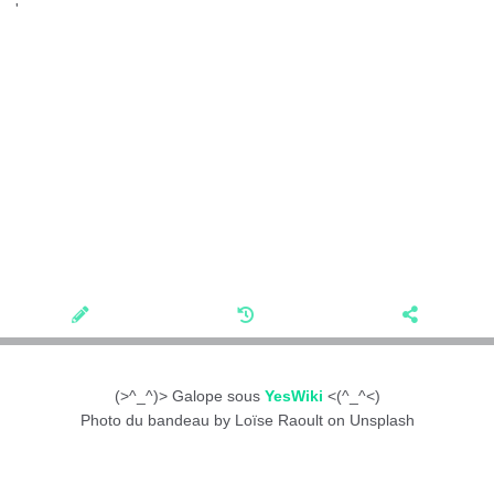
'
(>^_^)> Galope sous
YesWiki
<(^_^<)
Photo du bandeau by Loïse Raoult on Unsplash