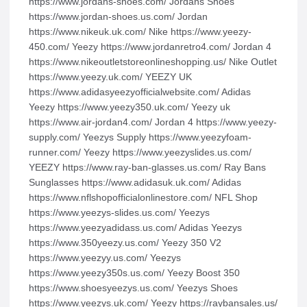
https://www.jordans-shoes.com/ Jordans Shoes
https://www.jordan-shoes.us.com/ Jordan
https://www.nikeuk.uk.com/ Nike https://www.yeezy-
450.com/ Yeezy https://www.jordanretro4.com/ Jordan 4
https://www.nikeoutletstoreonlineshopping.us/ Nike Outlet
https://www.yeezy.uk.com/ YEEZY UK
https://www.adidasyeezyofficialwebsite.com/ Adidas
Yeezy https://www.yeezy350.uk.com/ Yeezy uk
https://www.air-jordan4.com/ Jordan 4 https://www.yeezy-
supply.com/ Yeezys Supply https://www.yeezyfoam-
runner.com/ Yeezy https://www.yeezyslides.us.com/
YEEZY https://www.ray-ban-glasses.us.com/ Ray Bans
Sunglasses https://www.adidasuk.uk.com/ Adidas
https://www.nflshopofficialonlinestore.com/ NFL Shop
https://www.yeezys-slides.us.com/ Yeezys
https://www.yeezyadidass.us.com/ Adidas Yeezys
https://www.350yeezy.us.com/ Yeezy 350 V2
https://www.yeezyy.us.com/ Yeezys
https://www.yeezy350s.us.com/ Yeezy Boost 350
https://www.shoesyeezys.us.com/ Yeezys Shoes
https://www.yeezys.uk.com/ Yeezy https://raybansales.us/