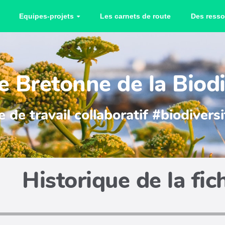
Equipes-projets
Les carnets de route
Des resso
 Bretonne de la Biodi
 de travail collaboratif #biodiver
Historique de la fic