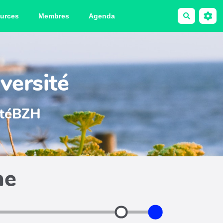
urces
Membres
Agenda
Recherche
versité
sitéBZH
he