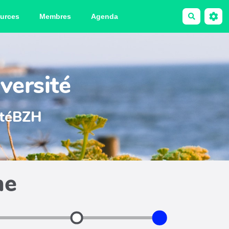
urces
Membres
Agenda
Recherche
versité
sitéBZH
he