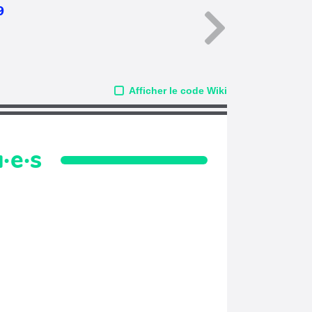
9
Afficher le code Wiki
·e·s