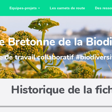
Equipes-projets
Les carnets de route
Des resso
 Bretonne de la Biodi
 de travail collaboratif #biodiver
Historique de la fic