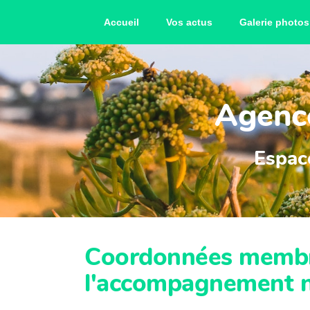
Accueil
Vos actus
Galerie photos
Agence
Espace
Coordonnées membre
l'accompagnement 