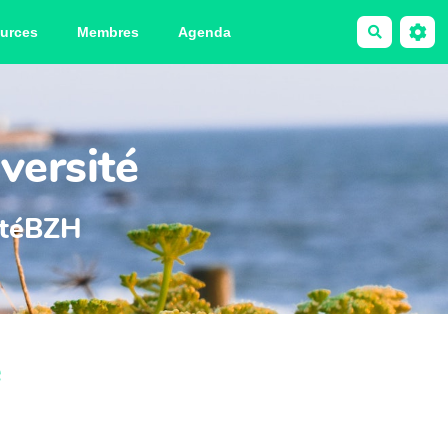
urces
Membres
Agenda
Recherche
versité
sitéBZH
e