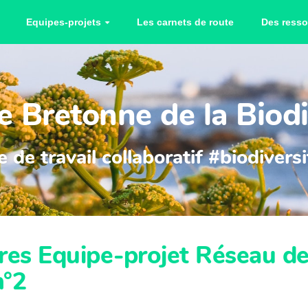
Equipes-projets
Les carnets de route
Des resso
 Bretonne de la Biodi
 de travail collaboratif #biodiver
s Equipe-projet Réseau d
n°2