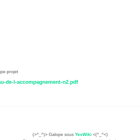
pe-projet
au-de-l-accompagnement-n2.pdf
(>^_^)> Galope sous
YesWiki
<(^_^<)