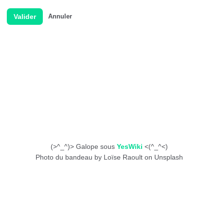
Valider
Annuler
(>^_^)> Galope sous
YesWiki
<(^_^<)
Photo du bandeau by Loïse Raoult on Unsplash